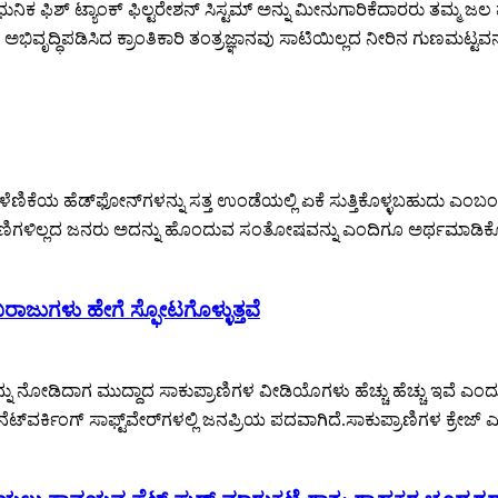
ುನಿಕ ಫಿಶ್ ಟ್ಯಾಂಕ್ ಫಿಲ್ಟರೇಶನ್ ಸಿಸ್ಟಮ್ ಅನ್ನು ಮೀನುಗಾರಿಕೆದಾರರು ತಮ್ಮ ಜಲ 
ಿವೃದ್ಧಿಪಡಿಸಿದ ಕ್ರಾಂತಿಕಾರಿ ತಂತ್ರಜ್ಞಾನವು ಸಾಟಿಯಿಲ್ಲದ ನೀರಿನ ಗುಣಮಟ್ಟವನ್
ತು ಕೈಬೆರಳೆಣಿಕೆಯ ಹೆಡ್‌ಫೋನ್‌ಗಳನ್ನು ಸತ್ತ ಉಂಡೆಯಲ್ಲಿ ಏಕೆ ಸುತ್ತಿಕೊಳ್ಳಬಹು
ಳಿಲ್ಲದ ಜನರು ಅದನ್ನು ಹೊಂದುವ ಸಂತೋಷವನ್ನು ಎಂದಿಗೂ ಅರ್ಥಮಾಡಿಕೊಳ್ಳುವುದ
ರಾಜುಗಳು ಹೇಗೆ ಸ್ಫೋಟಗೊಳ್ಳುತ್ತವೆ
ನ್ನು ನೋಡಿದಾಗ ಮುದ್ದಾದ ಸಾಕುಪ್ರಾಣಿಗಳ ವೀಡಿಯೊಗಳು ಹೆಚ್ಚು ಹೆಚ್ಚು ಇವೆ ಎಂದ
ನೆಟ್‌ವರ್ಕಿಂಗ್ ಸಾಫ್ಟ್‌ವೇರ್‌ಗಳಲ್ಲಿ ಜನಪ್ರಿಯ ಪದವಾಗಿದೆ.ಸಾಕುಪ್ರಾಣಿಗಳ ಕ್ರೇ