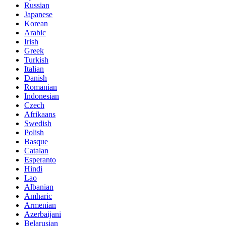
Russian
Japanese
Korean
Arabic
Irish
Greek
Turkish
Italian
Danish
Romanian
Indonesian
Czech
Afrikaans
Swedish
Polish
Basque
Catalan
Esperanto
Hindi
Lao
Albanian
Amharic
Armenian
Azerbaijani
Belarusian