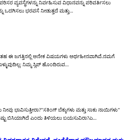
ಪರಿಸರ ವ್ಯವಸ್ಥೆಗಳನ್ನು ನಿರ್ವಹಿಸುವ ವಿಧಾನವನ್ನು ಪರಿವರ್ತಿಸಲು
ನು ಒದಗಿಸಲು ಭರವಸೆ ನೀಡುತ್ತದೆ ಮತ್ತು...
ದು ಎಂಬಂತಹ ಈ ಜಗತ್ತಿನಲ್ಲಿ ಅನೇಕ ವಿಷಯಗಳು ಅರ್ಥಹೀನವಾಗಿವೆ.ನಮಗೆ
ಿಲ್ಲ: ನಿಮ್ಮ ಸ್ಲಿಪ್ ಹೊಂದಿರುವ...
ು ನೀವು ಭಾವಿಸುತ್ತೀರಾ?"ಸಕಿಂಗ್ ಬೆಕ್ಕುಗಳು ಮತ್ತು ಸಾಕು ನಾಯಿಗಳು"
ಜ್ ಎಷ್ಟು ಬಿಸಿಯಾಗಿದೆ ಎಂದು ತಿಳಿಯಲು ಬಯಸುವಿರಾ?ಎ...