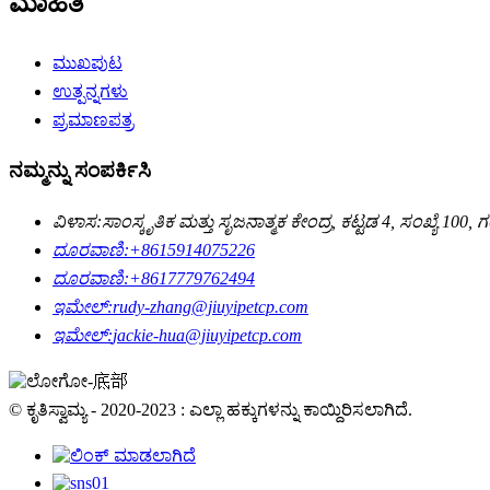
ಮಾಹಿತಿ
ಮುಖಪುಟ
ಉತ್ಪನ್ನಗಳು
ಪ್ರಮಾಣಪತ್ರ
ನಮ್ಮನ್ನು ಸಂಪರ್ಕಿಸಿ
ವಿಳಾಸ:
ಸಾಂಸ್ಕೃತಿಕ ಮತ್ತು ಸೃಜನಾತ್ಮಕ ಕೇಂದ್ರ, ಕಟ್ಟಡ 4, ಸಂಖ್ಯೆ 100, 
ದೂರವಾಣಿ:
+8615914075226
ದೂರವಾಣಿ:
+8617779762494
ಇಮೇಲ್:
rudy-zhang@jiuyipetcp.com
ಇಮೇಲ್:
jackie-hua@jiuyipetcp.com
© ಕೃತಿಸ್ವಾಮ್ಯ - 2020-2023 : ಎಲ್ಲಾ ಹಕ್ಕುಗಳನ್ನು ಕಾಯ್ದಿರಿಸಲಾಗಿದೆ.