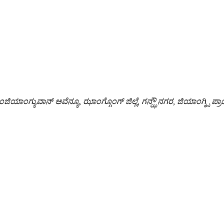
ಗಂಜಿಯಾಂಗ್ಯುವಾನ್ ಅವೆನ್ಯೂ, ಝಾಂಗ್ಗೊಂಗ್ ಜಿಲ್ಲೆ, ಗನ್ಝೌ ನಗರ, ಜಿಯಾಂಗ್ಕ್ಸಿ ಪ್ರಾ