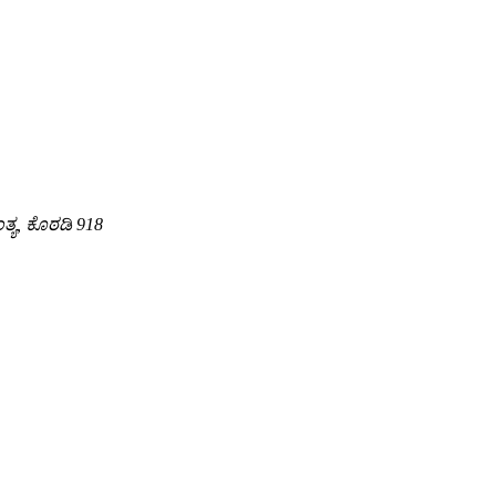
ಂತ್ಯ, ಕೊಠಡಿ 918